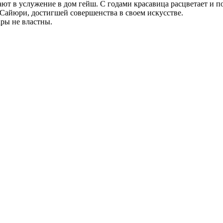
ют в услужение в дом гейш. С годами красавица расцветает и п
айюри, достигшей совершенства в своем искусстве.
ары не властны.