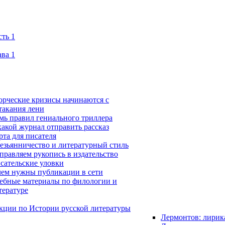
сть 1
ава 1
орческие кризисы начинаются с
такания лени
мь правил гениального триллера
какой журнал отправить рассказ
рта для писателя
езьянничество и литературный стиль
правляем рукопись в издательство
сательские уловки
чем нужны публикации в сети
ебные материалы по филологии и
тературе
кции по Истории русской литературы
Лермонтов: лирик