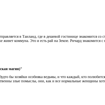
вляется в Таиланд, где в дешевой гостинице знакомится со ст
яже живет коммуна. Это и есть рай на Земле. Ричард знакомится 
ская магия)"
 будто бы хозяйки особняка ведьмы, и что каждый, кто полюбит
йственны злые помыслы, они, как и все нормальные женщины хо