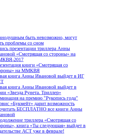
внодушным быть невозможно, могут
ть проблемы со сном
пись презентации триллера Анны
ановой «Смотрящая со стороны» на
КВЯ-2017
езентация книги «Смотрящая со
ороны» на ММКВЯ
вая книга Анны Ивановой выйдет в ИГ
СТ
вая книга Анны Ивановой выйдет в
рии «Звезда Рунета. Триллер»
минация на премию "Рукопись года"
рвис «Букмейт» дарит возможность
очитать БЕСПЛАТНО все книги Анны
ановой
одолжение триллера «Смотрящая со
ороны», книга «Ты следующая» выйдет в
дательстве АСТ уже в феврале!