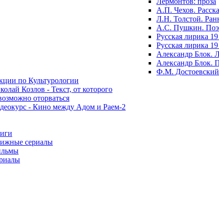
Лермонтов: проза
А.П. Чехов. Расск
Л.Н. Толстой. Ран
А.С. Пушкин. По
Русская лирика 19
Русская лирика 19
Александр Блок. 
Александр Блок. 
Ф.М. Достоевский
кции по Культурологии
колай Козлов - Текст, от которого
возможно оторваться
деокурс - Кино между Адом и Раем-2
иги
ижные сериалы
льмы
риалы