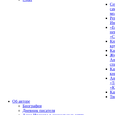
Се
са
мо
Ре
Ив
«Е
не
«С
Кн
кр
Ка
Жу
Ан
сп
Ка
кн
Ан
«Т
«К
Ка
Тв
Об авторе
Биография
Дневник писателя