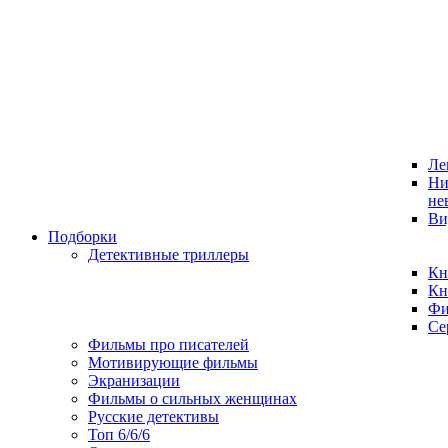
Ле
Ни
не
Ви
Подборки
Детективные триллеры
Кн
Кн
Фи
Се
Фильмы про писателей
Мотивирующие фильмы
Экранизации
Фильмы о сильных женщинах
Русские детективы
Топ 6/6/6