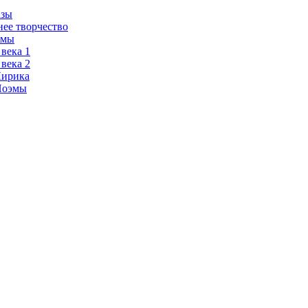
азы
нее творчество
эмы
 века 1
 века 2
Лирика
Поэмы