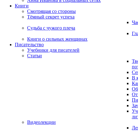
Анна Иванова в социальных сетях
Книги
Смотрящая со стороны
Тёмный секрет успеха
Ча
Судьба с чужого плеча
Гл
Книги о сильных женщинах
Писательство
Учебники для писателей
Статьи
Тв
по
Се
В 
Ка
Об
От
Пи
За
Уч
ли
Видеолекции
Ле