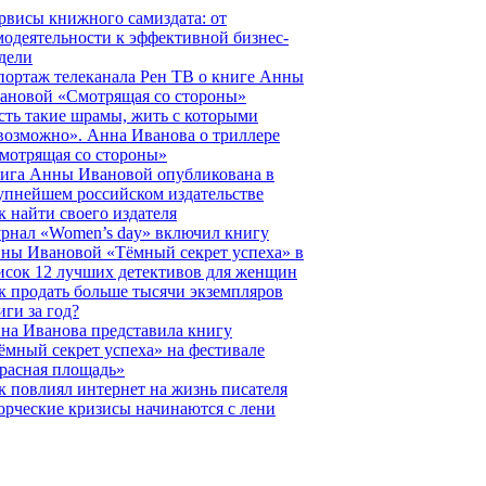
рвисы книжного самиздата: от
модеятельности к эффективной бизнес-
дели
портаж телеканала Рен ТВ о книге Анны
ановой «Смотрящая со стороны»
сть такие шрамы, жить с которыми
возможно». Анна Иванова о триллере
мотрящая со стороны»
ига Анны Ивановой опубликована в
упнейшем российском издательстве
к найти своего издателя
рнал «Women’s day» включил книгу
ны Ивановой «Тёмный секрет успеха» в
исок 12 лучших детективов для женщин
к продать больше тысячи экземпляров
иги за год?
на Иванова представила книгу
ёмный секрет успеха» на фестивале
расная площадь»
к повлиял интернет на жизнь писателя
орческие кризисы начинаются с лени