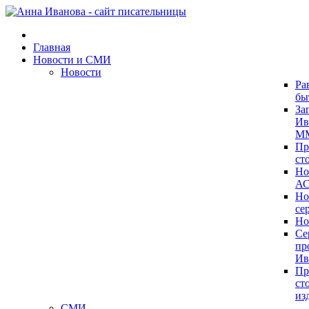
Главная
Новости и СМИ
Новости
Ра
бы
За
Ив
ММ
Пр
ст
Но
А
Но
се
Но
Се
пр
Ив
Пр
ст
из
СМИ