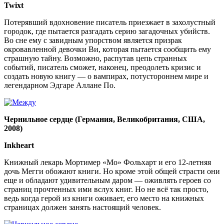
Twixt
Потерявший вдохновение писатель приезжает в захолустный
городок, где пытается разгадать серию загадочных убийств.
Во сне ему с завидным упорством является призрак
окровавленной девочки Ви, которая пытается сообщить ему
страшную тайну. Возможно, распутав цепь странных
событий, писатель сможет, наконец, преодолеть кризис и
создать новую книгу — о вампирах, потустороннем мире и
легендарном Эдгаре Аллане По.
Чернильное сердце (Германия, Великобритания, США,
2008)
Inkheart
Книжный лекарь Мортимер «Мо» Фольхарт и его 12-летняя
дочь Мегги обожают книги. Но кроме этой общей страсти они
еще и обладают удивительным даром — оживлять героев со
страниц прочтенных ими вслух книг. Но не всё так просто,
ведь когда герой из книги оживает, его место на книжных
страницах должен занять настоящий человек.