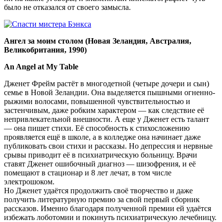
было не отказался от своего замысла.
Ангел за моим столом (Новая Зеландия, Австралия,
Великобритания, 1990)
An Angel at My Table
Дженет Фрейм растёт в многодетной (четыре дочери и сын)
семье в Новой Зеландии. Она выделяется пышными огненно-
рыжими волосами, повышенной чувствительностью и
застенчивым, даже робким характером — как следствие её
непривлекательной внешности. А еще у Дженет есть талант
— она пишет стихи. Её способность к стихосложению
проявляется ещё в школе, а в колледже она начинает даже
публиковать свои стихи и рассказы. Но депрессия и нервные
срывы приводит её в психиатрическую больницу. Врачи
ставят Дженет ошибочный диагноз — шизофрения, и её
помещают в стационар и 8 лет лечат, в том числе
электрошоком.
Но Дженет удаётся продолжить своё творчество и даже
получить литературную премию за свой первый сборник
рассказов. Именно благодаря полученной премии ей удаётся
избежать лоботомии и покинуть психиатрическую лечебницу.