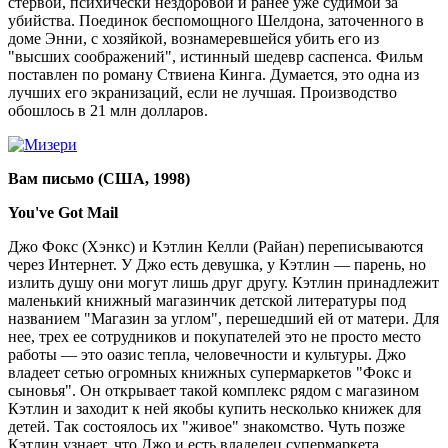
стервой, психически нездоровой и ранее уже судимой за
убийства. Поединок беспомощного Шелдона, заточенного в
доме Энни, с хозяйкой, вознамеревшейся убить его из
"высших соображений", истинный шедевр саспенса. Фильм
поставлен по роману Ствиена Кинга. Думается, это одна из
лучших его экранизаций, если не лучшая. Производство
обошлось в 21 млн долларов.
Вам письмо (США, 1998)
You've Got Mail
Джо Фокс (Хэнкс) и Кэтлин Келли (Райан) переписываются
через Интернет. У Джо есть девушка, у Кэтлин — парень, но
излить душу они могут лишь друг другу. Кэтлин принадлежит
маленький книжный магазинчик детской литературы под
названием "Магазин за углом", перешедший ей от матери. Для
нее, трех ее сотрудников и покупателей это не просто место
работы — это оазис тепла, человечности и культуры. Джо
владеет сетью огромных книжных супермаркетов "Фокс и
сыновья". Он открывает такой комплекс рядом с магазином
Кэтлин и заходит к ней якобы купить несколько книжек для
детей. Так состоялось их "живое" знакомство. Чуть позже
Кэтлин узнает, что Джо и есть владелец супермаркета,