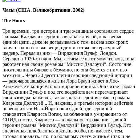
Часы (США, Великобритания, 2002)
The Hours
Три времени, три истории и три женщины составляют сердце
фильма. Каждая из героинь связана с другой, как звенья
единой цепи, даже не догадываясь о том, как на всех троих
влияют одни и те же вещи, один и тот же литературный
шедевр. Первая из них — Вирджиния Вульф. Лондон.
Середина 1920-х годов. Мы застаем ее в тот момент, когда она
работает над своим романом "Миссис Дэллоуэй". Состояние
писательницы близко к безумию, но она борется с ним изо
всех сил... Через 20 десятилетия героиня следующей истории
— разочаровавшаяся в жизни Лора Браун живет в Лос-
Анджелесе в конце Второй мировой войны. Она читает роман
Вирджинии Вульф и под его воздействием пересматривает
свои взгляды на жизнь, так же, как и героиня самого романа
Кларисса Дэллоуэй... И, наконец, в третьей истории действие
переносится в Нью-Йорк наших дней, где героиней
становится Кларисса Воган, влюбленная в умирающего от
СПИДа поэта. Кларисса — зеркальное отражение главной
героини романа "Миссис Дэллоуэй" Вирджинии Вульф. Это
энергичная, влюбленная в жизнь особо, но, вместе с тем,
готовая признать, что, по большому счету, жизнь ей так и не