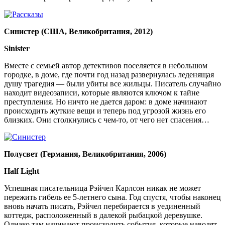
Синистер (США, Великобритания, 2012)
Sinister
Вместе с семьей автор детективов поселяется в небольшом
городке, в доме, где почти год назад развернулась леденящая
душу трагедия — были убиты все жильцы. Писатель случайно
находит видеозаписи, которые являются ключом к тайне
преступления. Но ничто не дается даром: в доме начинают
происходить жуткие вещи и теперь под угрозой жизнь его
близких. Они столкнулись с чем-то, от чего нет спасения…
Полусвет (Германия, Великобритания, 2006)
Half Light
Успешная писательница Рэйчел Карлсон никак не может
пережить гибель ее 5-летнего сына. Год спустя, чтобы наконец
вновь начать писать, Рэйчел перебирается в уединенный
коттедж, расположенный в далекой рыбацкой деревушке.
Однако там начинают происходить события, которые наводят