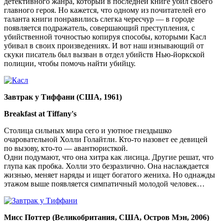
детективного жанра, который в последней книге убил своего
главного героя. Но кажется, что одному из почитателей его
таланта книги понравились слегка чересчур — в городе
появляется подражатель, совершающий преступления, с
убийственной точностью копируя способы, которыми Касл
убивал в своих произведениях. И вот наш изнывающий от
скуки писатель был вызван в отдел убийств Нью-йоркской
полиции, чтобы помочь найти убийцу.
Завтрак у Тиффани (США, 1961)
Breakfast at Tiffany's
Столица сильных мира сего и уютное гнездышко
очаровательной Холли Голайтли. Кто-то назовет ее девицей
по вызову, кто-то — авантюристкой.
Одни подумают, что она хитра как лисица. Другие решат, что
глупа как пробка. Холли это безразлично. Она наслаждается
жизнью, меняет наряды и ищет богатого жениха. Но однажды
этажом выше появляется симпатичный молодой человек…
Мисс Поттер (Великобритания, США, Остров Мэн, 2006)