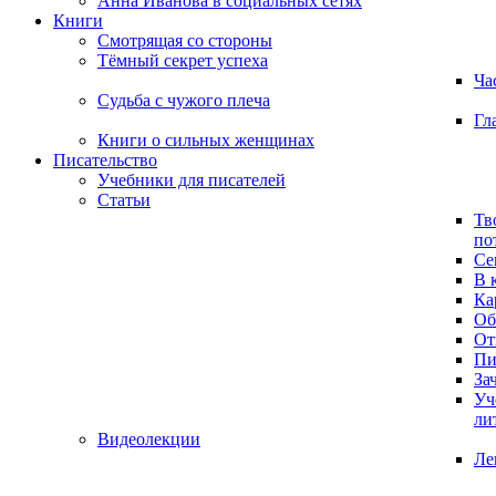
Анна Иванова в социальных сетях
Книги
Смотрящая со стороны
Тёмный секрет успеха
Ча
Судьба с чужого плеча
Гл
Книги о сильных женщинах
Писательство
Учебники для писателей
Статьи
Тв
по
Се
В 
Ка
Об
От
Пи
За
Уч
ли
Видеолекции
Ле