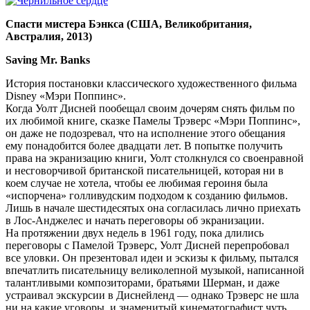
Спасти мистера Бэнкса (США, Великобритания,
Австралия, 2013)
Saving Mr. Banks
История постановки классического художественного фильма
Disney «Мэри Поппинс».
Когда Уолт Дисней пообещал своим дочерям снять фильм по
их любимой книге, сказке Памелы Трэверс «Мэри Поппинс»,
он даже не подозревал, что на исполнение этого обещания
ему понадобится более двадцати лет. В попытке получить
права на экранизацию книги, Уолт столкнулся со своенравной
и несговорчивой британской писательницей, которая ни в
коем случае не хотела, чтобы ее любимая героиня была
«испорчена» голливудским подходом к созданию фильмов.
Лишь в начале шестидесятых она согласилась лично приехать
в Лос-Анджелес и начать переговоры об экранизации.
На протяжении двух недель в 1961 году, пока длились
переговоры с Памелой Трэверс, Уолт Дисней перепробовал
все уловки. Он презентовал идеи и эскизы к фильму, пытался
впечатлить писательницу великолепной музыкой, написанной
талантливыми композиторами, братьями Шерман, и даже
устраивал экскурсии в Диснейленд — однако Трэверс не шла
ни на какие уговоры, и знаменитый кинематографист чуть