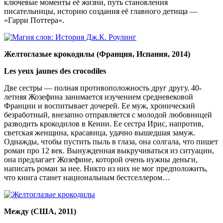
ключевые моменты её жизни, путь становления
писательницы, историю создания её главного детища —
«Гарри Поттера».
Желтоглазые крокодилы (Франция, Испания, 2014)
Les yeux jaunes des crocodiles
Две сестры — полная противоположность друг другу. 40-
летняя Жозефина занимается изучением средневековой
Франции и воспитывает дочерей. Ее муж, хронический
безработный, внезапно отправляется с молодой любовницей
разводить крокодилов в Кении. Ее сестра Ирис, напротив,
светская женщина, красавица, удачно вышедшая замуж.
Однажды, чтобы пустить пыль в глаза, она солгала, что пишет
роман про 12 век. Вынужденная выкручиваться из ситуации,
она предлагает Жозефине, которой очень нужны деньги,
написать роман за нее. Никто из них не мог предположить,
что книга станет национальным бестселлером…
Между (США, 2011)