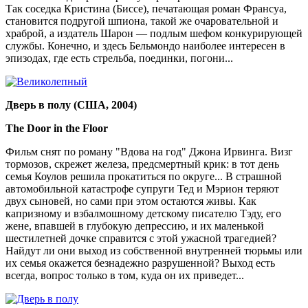
Так соседка Кристина (Биссе), печатающая роман Франсуа,
становится подругой шпиона, такой же очаровательной и
храброй, а издатель Шарон — подлым шефом конкурирующей
службы. Конечно, и здесь Бельмондо наиболее интересен в
эпизодах, где есть стрельба, поединки, погони...
Дверь в полу (США, 2004)
The Door in the Floor
Фильм снят по роману "Вдова на год" Джона Ирвинга. Визг
тормозов, скрежет железа, предсмертный крик: в тот день
семья Коулов решила прокатиться по округе... В страшной
автомобильной катастрофе супруги Тед и Мэрион теряют
двух сыновей, но сами при этом остаются живы. Как
капризному и взбалмошному детскому писателю Тэду, его
жене, впавшей в глубокую депрессию, и их маленькой
шестилетней дочке справится с этой ужасной трагедией?
Найдут ли они выход из собственной внутренней тюрьмы или
их семья окажется безнадежно разрушенной? Выход есть
всегда, вопрос только в том, куда он их приведет...