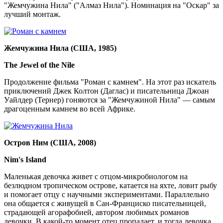
"Жемчужина Нила" ("Алмаз Нила"). Номинация на "Оскар" за
лучший монтаж.
Жемчужина Нила (США, 1985)
The Jewel of the Nile
Продолжение фильма "Роман с камнем". На этот раз искатель
приключений Джек Колтон (Даглас) и писательница Джоан
Уайлдер (Тернер) гоняются за "Жемчужиной Нила" — самым
драгоценным камнем во всей Африке.
Остров Ним (США, 2008)
Nim's Island
Маленькая девочка живет с отцом-микробиологом на
безлюдном тропическом острове, катается на яхте, ловит рыбу
и помогает отцу с научными экспериментами. Параллельно
она общается с живущей в Сан-Франциско писательницей,
страдающей агорафобией, автором любимых романов
девочки. В какой-то момент отец пропадает, и тогда девочка