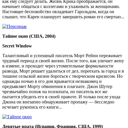
как ему следует делать. Жизнь Крика преображается, он
начинает общаться с коллегами и ухаживать за женщинами.
Настоящее беспокойство овладевает Гарольдом, когда он
слышит, что Карен планирует завершить роман его смертью...
Тайное окно (США, 2004)
Secret Window
Талантливый и успешный писатель Морт Рейни переживает
трудный период в своей жизни. После того, как уличает жену
в измене, и проходит через утомительные формальности
развода, Морт решает удалиться от дел, переехать за город и в
тишине сельской жизни бороться с творческим кризисом. Но
однажды ночью в его дом врывается незнакомец и
предъявляет Морту обвинения в плагиате. Джон Шутер
чрезвычайно похож на психопата, но писатель все же
пытается убедить его в своей правоте. И только после ухода
Джона он внезапно обнаруживает пропажу — бесследно
исчезает рукопись его книги...
Девятые врата (Испания, Франция, США, 1999)