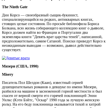
The Ninth Gate
Дин Корсо — своеобразный сыщик-букинист,
специализирующийся на редких, антикварных книгах,
стоящих целые состояния. По просьбе библиофила Бориса
Болкана, всю жизнь собирающего коллекцию книг о дьяволе,
Корсо должен найти во Франции и Португалии два
экземпляра книги "Девять врат царства теней", написанной,
предположительно, самим Сатаной. Поиски приведут Корсо к
неожиданным выводам — возможно, дьявол действительно
существует.
Мизери (США, 1990)
Misery
Писатель Пол Шелдон (Каан), известный серией
душещипательных романов о девшуке по имени Мизери,
разбился на машине в заснеженной горной местности и был
спасен от верной смерти его горячей поклонницей Энни
Уилкс (Кэти Бэйтс, "Оскар" 1990 года за лучшую женскую
роль). На его беду поклонница оказывается тихой и хитрой