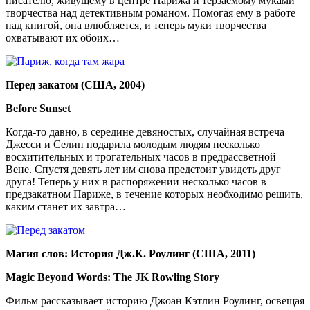
писателю, живущему в центре Парижа и терзаемому муками
творчества над детективным романом. Помогая ему в работе
над книгой, она влюбляется, и теперь муки творчества
охватывают их обоих…
Перед закатом (США, 2004)
Before Sunset
Когда-то давно, в середине девяностых, случайная встреча
Джесси и Селин подарила молодым людям несколько
восхитительных и трогательных часов в предрассветной
Вене. Спустя девять лет им снова предстоит увидеть друг
друга! Теперь у них в распоряжении несколько часов в
предзакатном Париже, в течение которых необходимо решить,
каким станет их завтра…
Магия слов: История Дж.К. Роулинг (США, 2011)
Magic Beyond Words: The JK Rowling Story
Фильм рассказывает историю Джоан Кэтлин Роулинг, освещая