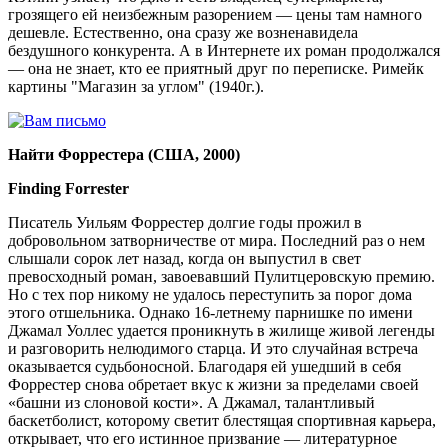
грозящего ей неизбежным разорением — цены там намного
дешевле. Естественно, она сразу же возненавидела
бездушного конкурента. А в Интернете их роман продолжался
— она не знает, кто ее приятный друг по переписке. Римейк
картины "Магазин за углом" (1940г.).
Найти Форрестера (США, 2000)
Finding Forrester
Писатель Уильям Форрестер долгие годы прожил в
добровольном затворничестве от мира. Последний раз о нем
слышали сорок лет назад, когда он выпустил в свет
превосходный роман, завоевавший Пулитцеровскую премию.
Но с тех пор никому не удалось переступить за порог дома
этого отшельника. Однако 16-летнему парнишке по имени
Джамал Уоллес удается проникнуть в жилище живой легенды
и разговорить нелюдимого старца. И это случайная встреча
оказывается судьбоносной. Благодаря ей ушедший в себя
Форрестер снова обретает вкус к жизни за пределами своей
«башни из слоновой кости». А Джамал, талантливый
баскетболист, которому светит блестящая спортивная карьера,
открывает, что его истинное призвание — литературное