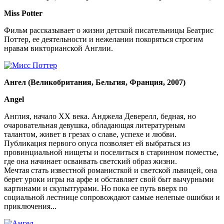
Miss Potter
Фильм рассказывает о жизни детской писательницы Беатрис
Поттер, ее деятельности и нежелании покоряться строгим
нравам викторианской Англии.
Ангел (Великобритания, Бельгия, Франция, 2007)
Angel
Англия, начало XX века. Анджела Деверелл, бедная, но
очаровательная девушка, обладающая литературным
талантом, живет в грезах о славе, успехе и любви.
Публикация первого опуса позволяет ей выбраться из
провинциальной нищеты и поселиться в старинном поместье,
где она начинает осваивать светский образ жизни.
Мечтая стать известной романисткой и светской львицей, она
берет уроки игры на арфе и обставляет свой быт вычурными
картинами и скульптурами. Но пока ее путь вверх по
социальной лестнице сопровождают самые нелепые ошибки и
приключения...