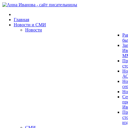
Главная
Новости и СМИ
Новости
Ра
бы
За
Ив
ММ
Пр
ст
Но
А
Но
се
Но
Се
пр
Ив
Пр
ст
из
СМИ