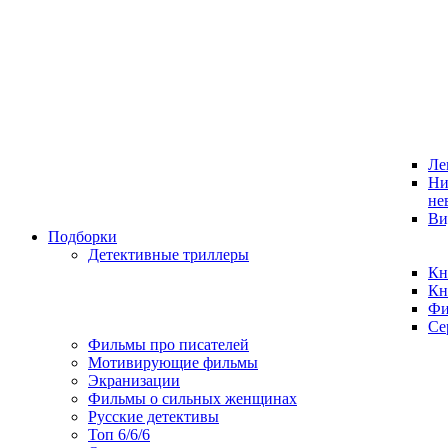
Ле
Ни
не
Ви
Подборки
Детективные триллеры
Кн
Кн
Фи
Се
Фильмы про писателей
Мотивирующие фильмы
Экранизации
Фильмы о сильных женщинах
Русские детективы
Топ 6/6/6