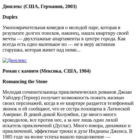
Дюплекс (США, Германия, 2003)
Duplex
Умопомрачительная комедия о молодой паре, которая в
результате долгих поисков, наконец, нашла квартиру своей
мечты — двухэтажные апартаменты в центре города. Как
всегда есть одно маленькое но — не в меру активная
старушка, которая живет над ними...
Роман с камнем (Мексика, США, 1984)
Romancing the Stone
Молодая сочинительница приключенческих романов Джоан
Уайлдер (Тернер) получает возможность пожить жизнью
своих персонажей, когда в ее квартире раздается телефонный
звонок и ей сообщают, что ее сестра похищена в Латинской
Америке. В дикой-дикой Колумбии, где много-много
крокодилов, все против нее, а за нее лишь один лихой
искатель приключений (Дуглас). Много юмора, динамики и
приключений, эффектные трюки в духе Индианы Джонса. В
1985 году на волне успеха вышло продолжение —