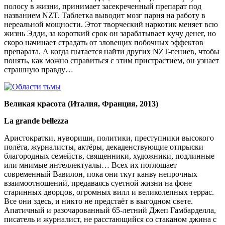
полосу в жизни, принимает засекреченный препарат под
названием NZT. Таблетка выводит мозг парня на работу в
нереальной мощности. Этот творческий наркотик меняет всю
жизнь Эдди, за короткий срок он зарабатывает кучу денег, но
скоро начинает страдать от зловещих побочных эффектов
препарата. А когда пытается найти других NZT-гениев, чтобы
понять, как можно справиться с этим пристрастием, он узнает
страшную правду…
Великая красота (Италия, Франция, 2013)
La grande bellezza
Аристократки, нувориши, политики, преступники высокого
полёта, журналисты, актёры, декаденствующие отпрыски
благородных семейств, священники, художники, подлинные
или мнимые интеллектуалы… Всех их поглощает
современный Вавилон, пока они ткут канву непрочных
взаимоотношений, предаваясь суетной жизни на фоне
старинных дворцов, огромных вилл и великолепных террас.
Все они здесь, и никто не предстаёт в выгодном свете.
Апатичный и разочарованный 65-летний Джеп Гамбарделла,
писатель и журналист, не расстающийся со стаканом джина с