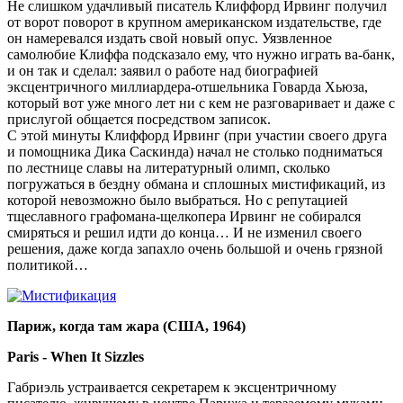
Не слишком удачливый писатель Клиффорд Ирвинг получил
от ворот поворот в крупном американском издательстве, где
он намеревался издать свой новый опус. Уязвленное
самолюбие Клиффа подсказало ему, что нужно играть ва-банк,
и он так и сделал: заявил о работе над биографией
эксцентричного миллиардера-отшельника Говарда Хьюза,
который вот уже много лет ни с кем не разговаривает и даже с
прислугой общается посредством записок.
С этой минуты Клиффорд Ирвинг (при участии своего друга
и помощника Дика Саскинда) начал не столько подниматься
по лестнице славы на литературный олимп, сколько
погружаться в бездну обмана и сплошных мистификаций, из
которой невозможно было выбраться. Но с репутацией
тщеславного графомана-щелкопера Ирвинг не собирался
смиряться и решил идти до конца… И не изменил своего
решения, даже когда запахло очень большой и очень грязной
политикой…
Париж, когда там жара (США, 1964)
Paris - When It Sizzles
Габриэль устраивается секретарем к эксцентричному