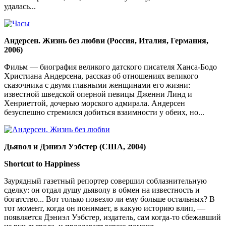
удалась...
Андерсен. Жизнь без любви (Россия, Италия, Германия,
2006)
Фильм — биография великого датского писателя Ханса-Бодо
Христиана Андерсена, рассказ об отношениях великого
сказочника с двумя главными женщинами его жизни:
известной шведской оперной певицы Дженни Линд и
Хенриеттой, дочерью морского адмирала. Андерсен
безуспешно стремился добиться взаимности у обеих, но...
Дьявол и Дэниэл Уэбстер (США, 2004)
Shortcut to Happiness
Заурядный газетный репортер совершил соблазнительную
сделку: он отдал душу дьяволу в обмен на известность и
богатство... Вот только повезло ли ему больше остальных? В
тот момент, когда он понимает, в какую историю влип, —
появляется Дэниэл Уэбстер, издатель, сам когда-то сбежавший