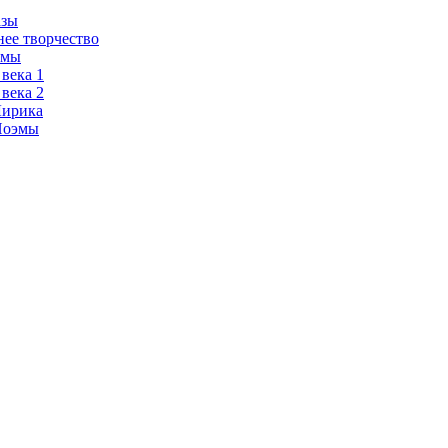
азы
нее творчество
эмы
 века 1
 века 2
Лирика
Поэмы