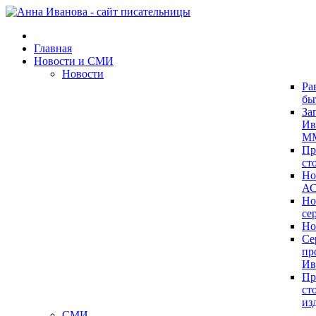
Главная
Новости и СМИ
Новости
Ра
бы
За
Ив
ММ
Пр
ст
Но
А
Но
се
Но
Се
пр
Ив
Пр
ст
из
СМИ