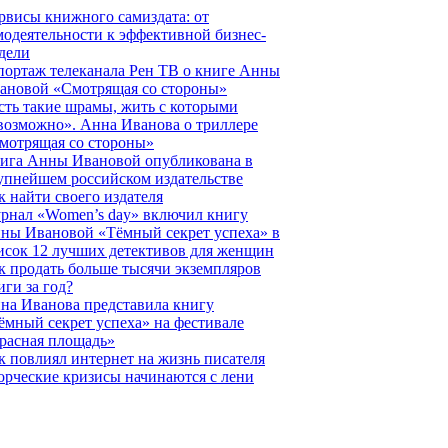
рвисы книжного самиздата: от
модеятельности к эффективной бизнес-
дели
портаж телеканала Рен ТВ о книге Анны
ановой «Смотрящая со стороны»
сть такие шрамы, жить с которыми
возможно». Анна Иванова о триллере
мотрящая со стороны»
ига Анны Ивановой опубликована в
упнейшем российском издательстве
к найти своего издателя
рнал «Women’s day» включил книгу
ны Ивановой «Тёмный секрет успеха» в
исок 12 лучших детективов для женщин
к продать больше тысячи экземпляров
иги за год?
на Иванова представила книгу
ёмный секрет успеха» на фестивале
расная площадь»
к повлиял интернет на жизнь писателя
орческие кризисы начинаются с лени