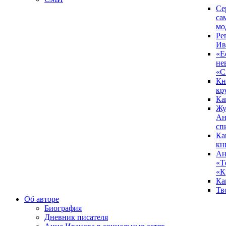
Се
са
мо
Ре
Ив
«Е
не
«С
Кн
кр
Ка
Жу
Ан
сп
Ка
кн
Ан
«Т
«К
Ка
Тв
Об авторе
Биография
Дневник писателя