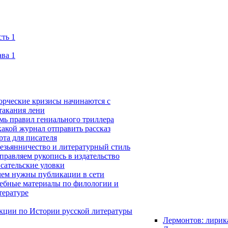
сть 1
ава 1
орческие кризисы начинаются с
такания лени
мь правил гениального триллера
какой журнал отправить рассказ
рта для писателя
езьянничество и литературный стиль
правляем рукопись в издательство
сательские уловки
чем нужны публикации в сети
ебные материалы по филологии и
тературе
кции по Истории русской литературы
Лермонтов: лирик