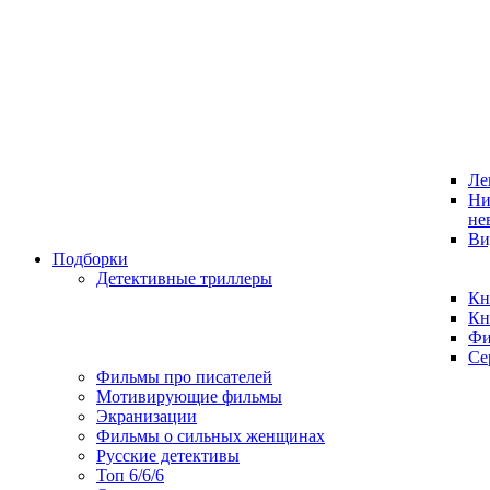
Ле
Ни
не
Ви
Подборки
Детективные триллеры
Кн
Кн
Фи
Се
Фильмы про писателей
Мотивирующие фильмы
Экранизации
Фильмы о сильных женщинах
Русские детективы
Топ 6/6/6