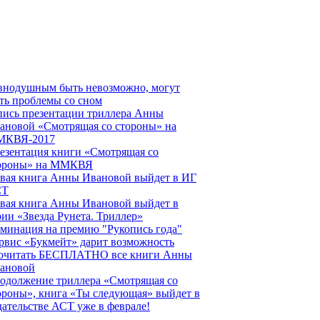
внодушным быть невозможно, могут
ть проблемы со сном
пись презентации триллера Анны
ановой «Смотрящая со стороны» на
КВЯ-2017
езентация книги «Смотрящая со
ороны» на ММКВЯ
вая книга Анны Ивановой выйдет в ИГ
СТ
вая книга Анны Ивановой выйдет в
рии «Звезда Рунета. Триллер»
минация на премию "Рукопись года"
рвис «Букмейт» дарит возможность
очитать БЕСПЛАТНО все книги Анны
ановой
одолжение триллера «Смотрящая со
ороны», книга «Ты следующая» выйдет в
дательстве АСТ уже в феврале!