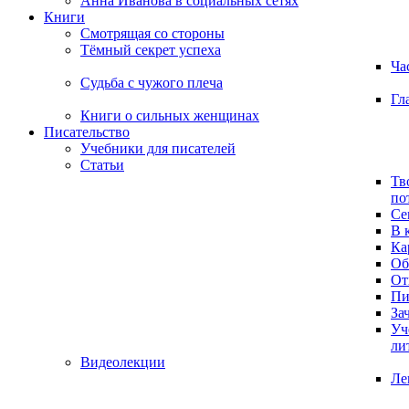
Анна Иванова в социальных сетях
Книги
Смотрящая со стороны
Тёмный секрет успеха
Ча
Судьба с чужого плеча
Гл
Книги о сильных женщинах
Писательство
Учебники для писателей
Статьи
Тв
по
Се
В 
Ка
Об
От
Пи
За
Уч
ли
Видеолекции
Ле