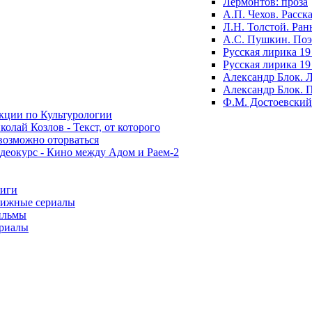
Лермонтов: проза
А.П. Чехов. Расск
Л.Н. Толстой. Ран
А.С. Пушкин. По
Русская лирика 19
Русская лирика 19
Александр Блок. 
Александр Блок. 
Ф.М. Достоевский
кции по Культурологии
колай Козлов - Текст, от которого
возможно оторваться
деокурс - Кино между Адом и Раем-2
иги
ижные сериалы
льмы
риалы