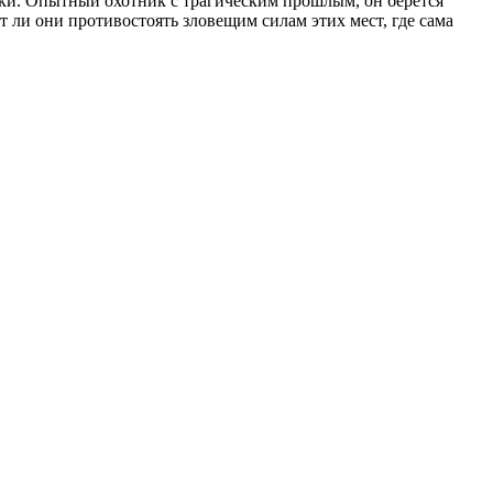
шки. Опытный охотник с трагическим прошлым, он берется
т ли они противостоять зловещим силам этих мест, где сама