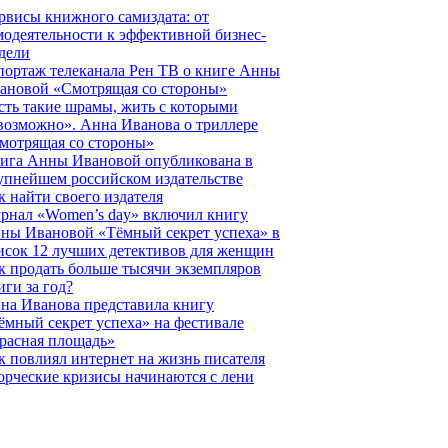
рвисы книжного самиздата: от
модеятельности к эффективной бизнес-
дели
портаж телеканала Рен ТВ о книге Анны
ановой «Смотрящая со стороны»
сть такие шрамы, жить с которыми
возможно». Анна Иванова о триллере
мотрящая со стороны»
ига Анны Ивановой опубликована в
упнейшем российском издательстве
к найти своего издателя
рнал «Women’s day» включил книгу
ны Ивановой «Тёмный секрет успеха» в
исок 12 лучших детективов для женщин
к продать больше тысячи экземпляров
иги за год?
на Иванова представила книгу
ёмный секрет успеха» на фестивале
расная площадь»
к повлиял интернет на жизнь писателя
орческие кризисы начинаются с лени