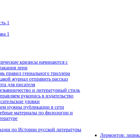
сть 1
ава 1
орческие кризисы начинаются с
такания лени
мь правил гениального триллера
какой журнал отправить рассказ
рта для писателя
езьянничество и литературный стиль
правляем рукопись в издательство
сательские уловки
чем нужны публикации в сети
ебные материалы по филологии и
тературе
кции по Истории русской литературы
Лермонтов: лирик