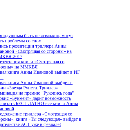
внодушным быть невозможно, могут
ть проблемы со сном
пись презентации триллера Анны
ановой «Смотрящая со стороны» на
КВЯ-2017
езентация книги «Смотрящая со
ороны» на ММКВЯ
вая книга Анны Ивановой выйдет в ИГ
СТ
вая книга Анны Ивановой выйдет в
рии «Звезда Рунета. Триллер»
минация на премию "Рукопись года"
рвис «Букмейт» дарит возможность
очитать БЕСПЛАТНО все книги Анны
ановой
одолжение триллера «Смотрящая со
ороны», книга «Ты следующая» выйдет в
дательстве АСТ уже в феврале!