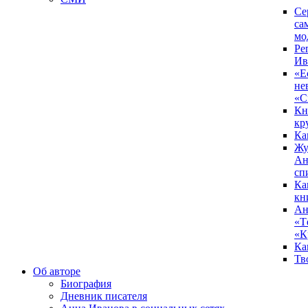
Се
са
мо
Ре
Ив
«Е
не
«С
Кн
кр
Ка
Жу
Ан
сп
Ка
кн
Ан
«Т
«К
Ка
Тв
Об авторе
Биография
Дневник писателя