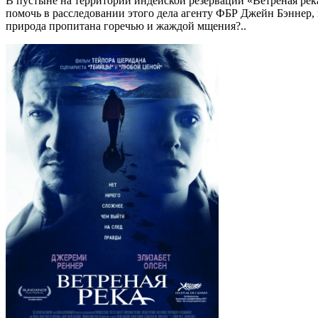
В пустыне на территории индейской резервации «Ветреная рек
помочь в расследовании этого дела агенту ФБР Джейн Бэннер, к
природа пропитана горечью и жаждой мщения?..