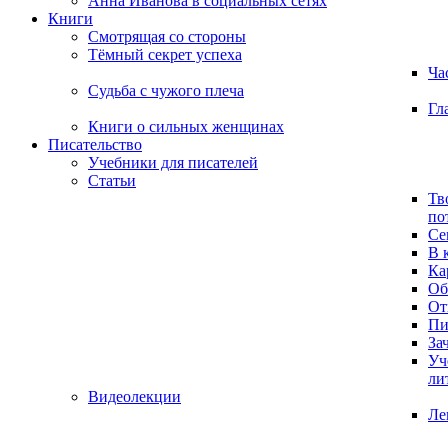
Анна Иванова в социальных сетях
Книги
Смотрящая со стороны
Тёмный секрет успеха
Ча
Судьба с чужого плеча
Гл
Книги о сильных женщинах
Писательство
Учебники для писателей
Статьи
Тв
по
Се
В 
Ка
Об
От
Пи
За
Уч
ли
Видеолекции
Ле