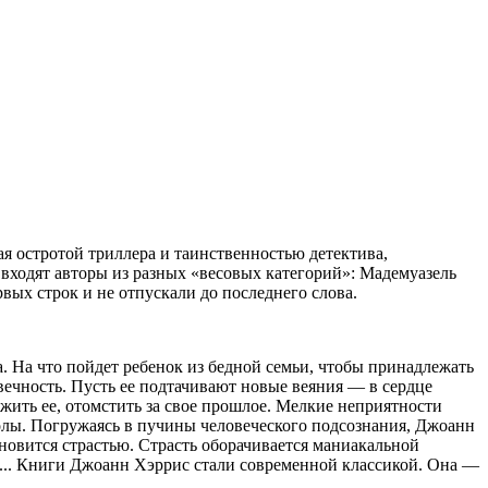
я остротой триллера и таинственностью детектива,
входят авторы из разных «весовых категорий»: Мадемуазель
вых строк и не отпускали до последнего слова.
. На что пойдет ребенок из бедной семьи, чтобы принадлежать
ечность. Пусть ее подтачивают новые веяния — в сердце
жить ее, отомстить за свое прошлое. Мелкие неприятности
олы. Погружаясь в пучины человеческого подсознания, Джоанн
ановится страстью. Страсть оборачивается маниакальной
и... Книги Джоанн Хэррис стали современной классикой. Она —