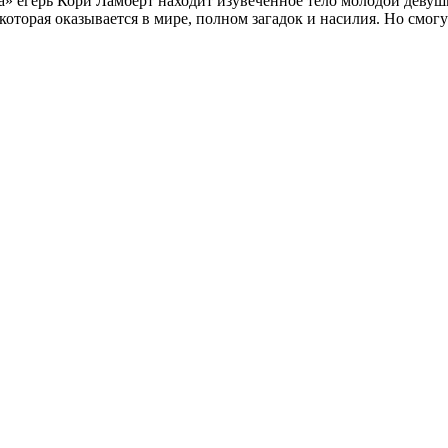
а» егерь Кори Ламберт находит изувеченное тело молодой деву
оторая оказывается в мире, полном загадок и насилия. Но смогу