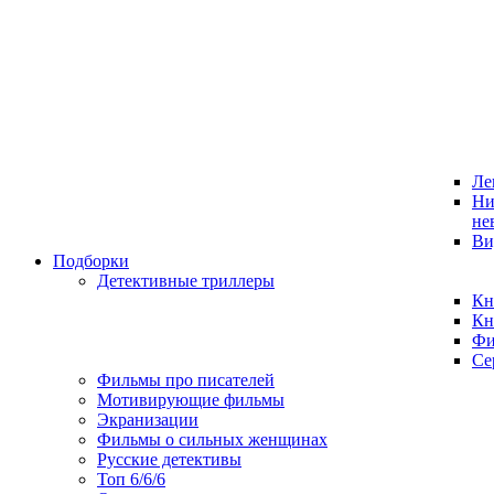
Ле
Ни
не
Ви
Подборки
Детективные триллеры
Кн
Кн
Фи
Се
Фильмы про писателей
Мотивирующие фильмы
Экранизации
Фильмы о сильных женщинах
Русские детективы
Топ 6/6/6