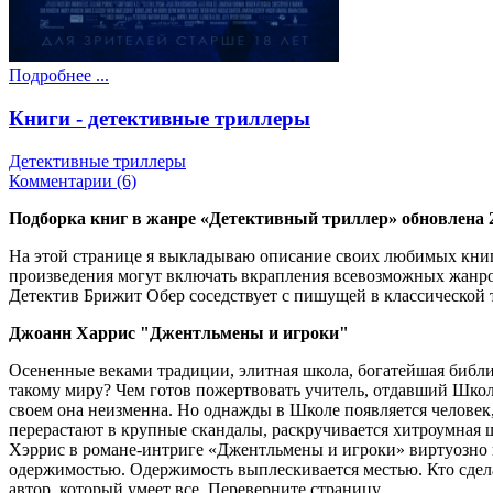
Подробнее ...
Книги - детективные триллеры
Детективные триллеры
Комментарии (6)
Подборка книг в жанре «Детективный триллер» обновлена 2
На этой странице я выкладываю описание своих любимых книг,
произведения могут включать вкрапления всевозможных жанров
Детектив Брижит Обер соседствует с пишущей в классической т
Джоанн Харрис "Джентльмены и игроки"
Осененные веками традиции, элитная школа, богатейшая библио
такому миру? Чем готов пожертвовать учитель, отдавший Школ
своем она неизменна. Но однажды в Школе появляется человек,
перерастают в крупные скандалы, раскручивается хитроумная
Хэррис в романе-интриге «Джентльмены и игроки» виртуозно по
одержимостью. Одержимость выплескивается местью. Кто сдела
автор, который умеет все. Переверните страницу.