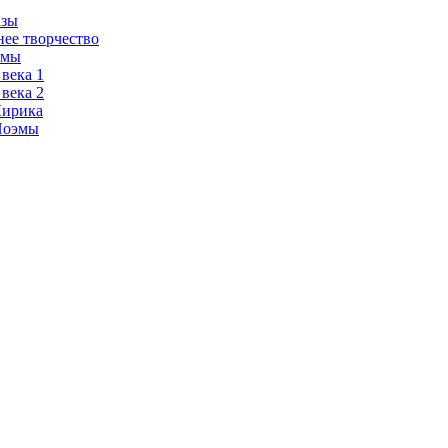
азы
нее творчество
эмы
 века 1
 века 2
Лирика
Поэмы