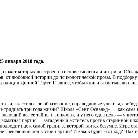
5 января 2018 года.
 сюжет которых выстроен на основе саспенса и интриги. Облада
, от любовной истории до психологической прозы. В подборку 
радиции Донной Тартт. Главное, чтобы книги захватывали с пер
тека, классическое образование, справедливые учителя, свобода
е тридцать три года жизни? Школа «Сент-Освальд» — как сама в
 знающий все ее тайны и тонкости, и у него одна цель — уничто
 шахматная партия — загадочный мститель против старинной шк
дводит нас к самой грани, за которой таится безумие. Игра ст
ет решающий ход в этой партии? И каков будет этот ход? Шах 