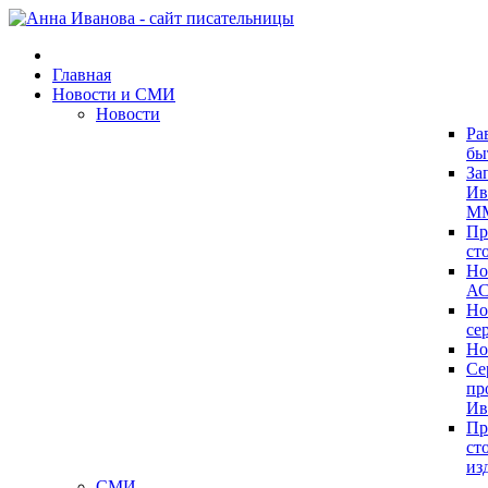
Главная
Новости и СМИ
Новости
Ра
бы
За
Ив
ММ
Пр
ст
Но
А
Но
се
Но
Се
пр
Ив
Пр
ст
из
СМИ