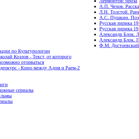
Лермонтов: проза
А.П. Чехов. Расск
Л.Н. Толстой. Ран
А.С. Пушкин. По
Русская лирика 19
Русская лирика 19
Александр Блок. 
Александр Блок. 
Ф.М. Достоевский
кции по Культурологии
колай Козлов - Текст, от которого
возможно оторваться
деокурс - Кино между Адом и Раем-2
иги
ижные сериалы
льмы
риалы