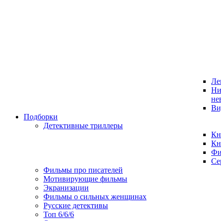
Ле
Ни
не
Ви
Подборки
Детективные триллеры
Кн
Кн
Фи
Се
Фильмы про писателей
Мотивирующие фильмы
Экранизации
Фильмы о сильных женщинах
Русские детективы
Топ 6/6/6