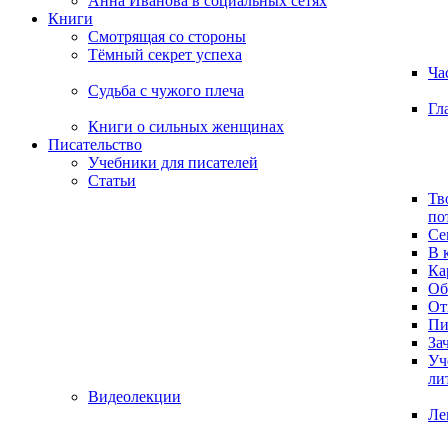
Анна Иванова в социальных сетях
Книги
Смотрящая со стороны
Тёмный секрет успеха
Ча
Судьба с чужого плеча
Гл
Книги о сильных женщинах
Писательство
Учебники для писателей
Статьи
Тв
по
Се
В 
Ка
Об
От
Пи
За
Уч
ли
Видеолекции
Ле