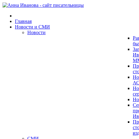
Главная
Новости и СМИ
Новости
Ра
бы
За
Ив
ММ
Пр
ст
Но
А
Но
се
Но
Се
пр
Ив
Пр
ст
из
СМИ