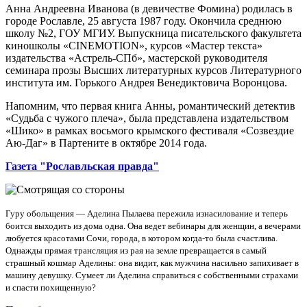
Анна Андреевна Иванова (в девичестве Фомина) родилась в
городе Рославле, 25 августа 1987 году. Окончила среднюю
школу №2, ГОУ МГИУ. Выпускница писательского факультета
киношколы «CINEMOTION», курсов «Мастер текста»
издательства «Астрель-СПб», мастерской руководителя
семинара прозы Высших литературных курсов Литературного
института им. Горького Андрея Венедиктовича Воронцова.
Напомним, что первая книга Анны, романтический детектив
«Судьба с чужого плеча», была представлена издательством
«Шико» в рамках восьмого крымского фестиваля «Созвездие
Аю-Даг» в Партените в октябре 2014 года.
Газета "Рославльская правда"
Гуру обольщения — Аделина Пылаева пережила изнасилование и теперь
боится выходить из дома одна. Она ведет вебинары для женщин, а вечерами
любуется красотами Сочи, города, в котором когда-то была счастлива.
Однажды прямая трансляция из рая на земле превращается в самый
страшный кошмар Аделины: она видит, как мужчина насильно запихивает в
машину девушку. Сумеет ли Аделина справиться с собственными страхами
и спасти похищенную?