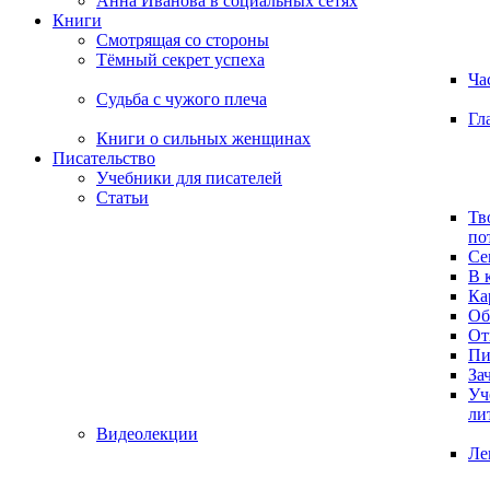
Анна Иванова в социальных сетях
Книги
Смотрящая со стороны
Тёмный секрет успеха
Ча
Судьба с чужого плеча
Гл
Книги о сильных женщинах
Писательство
Учебники для писателей
Статьи
Тв
по
Се
В 
Ка
Об
От
Пи
За
Уч
ли
Видеолекции
Ле