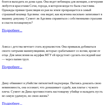
боится выходить из дома одна. Она ведет вебинары для женщин, а вечерами
любуется красотами Сочи, города, в котором когда-то была счастлива.
Однажды прямая трансляция из рая на земле превращается в самый
страшный кошмар Аделины: она видит, как мужчина насильно запихивает в
машину девушку. Сумеет ли Аделина справиться с собственными страхами
и спасти похищенную?
Подробнее...
Алиса с детства мечтает стать журналистом. Она привыкла добиваться
своего хитрыми манипуляциями, которые срабатывают со всеми, кроме ее
отца. Для зачисления на журфак МГУ ей предстоит сделать последний шаг
— через папин труп.
Подробнее...
Дину обвиняют в убийстве пятилетней падчерицы. Пытаясь доказать свою
невиновность, она осознает, что донашивает судьбу, как платье с чужого
плеча. Сумеет ли Дина противостоять настоящему убийце и наладить пусть
не самую удачную, но свою жизнь?
Подробнее...