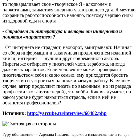
то подкармливает свое «творческое Я» алкоголем и
наркотиками, заимствуя энергию у завтрашнего дня. Я мечтаю
сохранить работоспособность надолго, поэтому черпаю силы
из здоровой еды и спорта.
- Страдает ли литература и авторы от интернета и
понятия «пиратство»?
- От интернета не страдают, наоборот, выигрывают. Начиная
со сбора информации и заканчивая продвижением изданной
книги, интернет — лучший друг современного автора.
Пираты же отбирают у писателей часть заработка, иногда
даже весь заработок. Если человек не может прокормить
писательством себя и свою семью, ему приходится бросить
творчество и устроиться на оплачиваемую работу. В лучшем
случае, автор продолжит писать по выходным, но из разряда
профессии это занятие перейдет в хобби. Как вы думаете, на
каком уровне будет находиться отрасль, если в ней не
останется профессионалов?
Источник:
http://yarcube.ru/interview/60482.php
Гуру обольщения — Аделина Пылаева пережила изнасилование и теперь