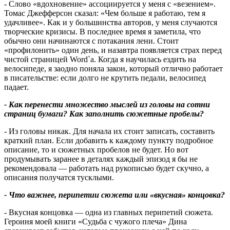
- Слово «вдохновение» ассоциируется у меня с «везением».
Томас Джефферсон сказал: «Чем больше я работаю, тем я
удачливее». Как и у большинства авторов, у меня случаются
творческие кризисы. В последнее время я заметила, что
обычно они начинаются с потакания лени. Стоит
«профилонить» один день, и назавтра появляется страх перед
чистой страницей Word`а. Когда я научилась ездить на
велосипеде, я заодно поняла закон, который отлично работает
в писательстве: если долго не крутить педали, велосипед
падает.
- Как перенести множество мыслей из головы на сотни
страниц бумаги? Как заполнить сюжетные пробелы?
- Из головы никак. Для начала их стоит записать, составить
краткий план. Если добавить к каждому пункту подробное
описание, то и сюжетных пробелов не будет. Но вот
продумывать заранее в деталях каждый эпизод я бы не
рекомендовала — работать над рукописью будет скучно, а
описания получатся тусклыми.
- Что важнее, перипетии сюжета или «вкусная» концовка?
- Вкусная концовка — одна из главных перипетий сюжета.
Героиня моей книги «Судьба с чужого плеча» Дина