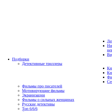
Ле
Ни
не
Ви
Подборки
Детективные триллеры
Кн
Кн
Фи
Се
Фильмы про писателей
Мотивирующие фильмы
Экранизации
Фильмы о сильных женщинах
Русские детективы
Топ 6/6/6