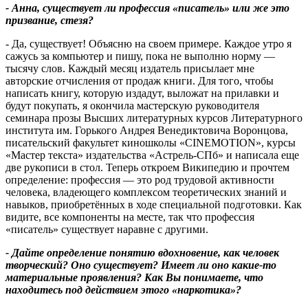
- Анна, существует ли профессия «писатель» или же это
призвание, стезя?
- Да, существует! Объясню на своем примере. Каждое утро я
сажусь за компьютер и пишу, пока не выполню норму —
тысячу слов. Каждый месяц издатель присылает мне
авторские отчисления от продаж книги. Для того, чтобы
написать книгу, которую издадут, выложат на прилавки и
будут покупать, я окончила мастерскую руководителя
семинара прозы Высших литературных курсов Литературного
института им. Горького Андрея Венедиктовича Воронцова,
писательский факультет киношколы «CINEMOTION», курсы
«Мастер текста» издательства «Астрель-СПб» и написала еще
две рукописи в стол. Теперь откроем Википедию и прочтем
определение: профессия — это род трудовой активности
человека, владеющего комплексом теоретических знаний и
навыков, приобретённых в ходе специальной подготовки. Как
видите, все компоненты на месте, так что профессия
«писатель» существует наравне с другими.
- Дайте определение понятию вдохновение, как человек
творческий? Оно существует? Имеет ли оно какие-то
материальные проявления? Как Вы понимаете, что
находитесь под действием этого «наркотика»?