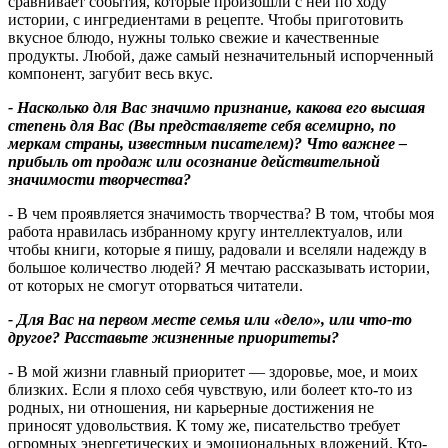
сравнивает события, которые произошли с ней по ходу
истории, с ингредиентами в рецепте. Чтобы приготовить
вкусное блюдо, нужны только свежие и качественные
продукты. Любой, даже самый незначительный испорченный
компонент, загубит весь вкус.
- Насколько для Вас значимо признание, какова его высшая
степень для Вас (Вы представляете себя всемирно, по
меркам страны, известным писателем)? Что важнее –
прибыль от продаж или осознание действительной
значимости творчества?
- В чем проявляется значимость творчества? В том, чтобы моя
работа нравилась избранному кругу интеллектуалов, или
чтобы книги, которые я пишу, радовали и вселяли надежду в
большое количество людей? Я мечтаю рассказывать истории,
от которых не смогут оторваться читатели.
- Для Вас на первом месте семья или «дело», или что-то
другое? Расставьте жизненные приоритеты?
- В мой жизни главный приоритет — здоровье, мое, и моих
близких. Если я плохо себя чувствую, или болеет кто-то из
родных, ни отношения, ни карьерные достижения не
приносят удовольствия. К тому же, писательство требует
огромных энергетических и эмоциональных вложений. Кто-