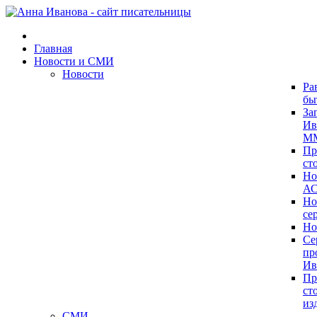
Главная
Новости и СМИ
Новости
Ра
бы
За
Ив
ММ
Пр
ст
Но
А
Но
се
Но
Се
пр
Ив
Пр
ст
из
СМИ